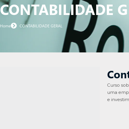
CONTABILIDADE G
Home
CONTABILIDADE GERAL​
Cont
Curso sob
uma empre
e investim