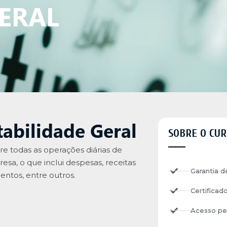
ERAL​
abilidade Geral
SOBRE O CUR
re todas as operações diárias de
sa, o que inclui despesas, receitas
Garantia d
entos, entre outros.
Certificad
Acesso pe