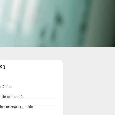
SO
e 7 dias
o de conclusão
lo Hotmart Sparkle