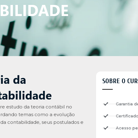
BILIDADE
ia da
SOBRE O CUR
abilidade
Garantia d
re estudo da teoria contábil no
bordando temas como a evolução
Certificad
 da contabilidade, seus postulados e
Acesso pe
.