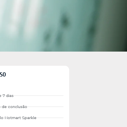
SO
e 7 dias
o de conclusão
lo Hotmart Sparkle