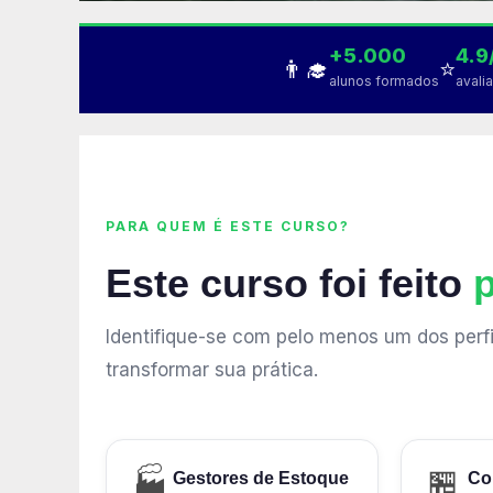
+5.000
4.9
👨‍🎓
⭐
alunos formados
avali
PARA QUEM É ESTE CURSO?
Este curso foi feito
Identifique-se com pelo menos um dos perfi
transformar sua prática.
🏭
🏪
Gestores de Estoque
Co