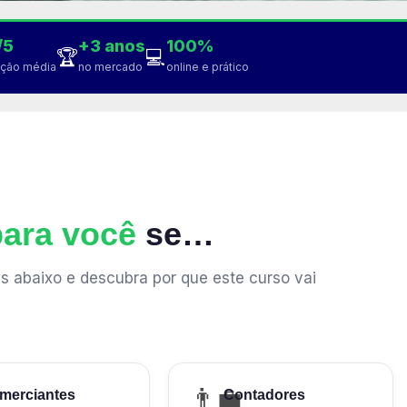
/5
+3 anos
100%
🏆
💻
ação média
no mercado
online e prático
para você
se…
s abaixo e descubra por que este curso vai
👨‍💼
merciantes
Contadores