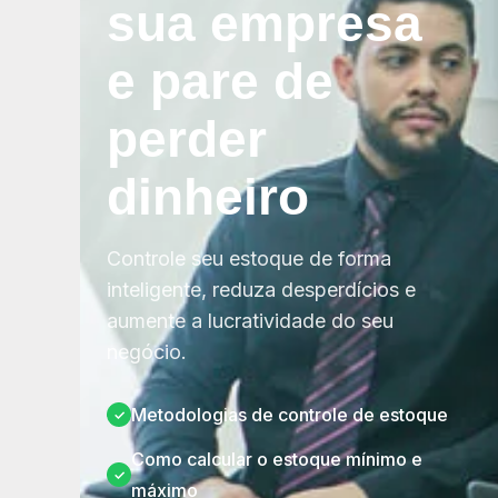
sua empresa
e pare de
perder
dinheiro
Controle seu estoque de forma
inteligente, reduza desperdícios e
aumente a lucratividade do seu
negócio.
Metodologias de controle de estoque
Como calcular o estoque mínimo e
máximo