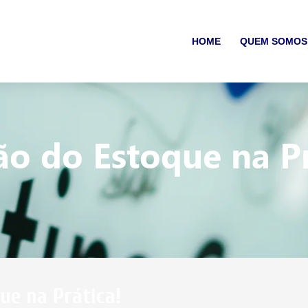
HOME
QUEM SOMOS
o do Estoque na Pr
ue na Prática!