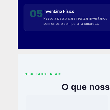
05
Inventário Físico
Passo a passo para realizar inventários
sem erros e sem parar a empresa.
RESULTADOS REAIS
O que noss