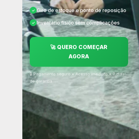
Giro de estoque e ponto de reposição
Inventário físico sem complicações
🚀 QUERO COMEÇAR
AGORA
🔒 Pagamento seguro • Acesso imediato • 7 dias
de garantia